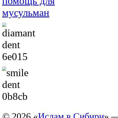
© 2026 «
Ислам в Сибири
» 