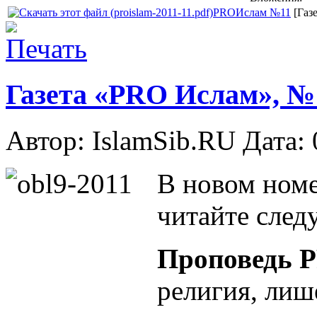
PROИслам №11
[Газ
Газета «PRO Ислам», №1
Автор: IslamSib.RU Дата:
В новом ном
читайте след
Проповедь 
религия, лиш