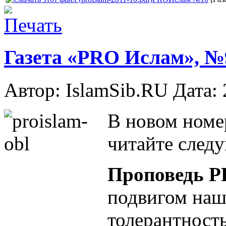
Газета «PRO Ислам», №9
Автор: IslamSib.RU Дата:
В новом номе
читайте след
Проповедь P
подвигом наши
толерантность