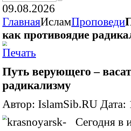
09.08.2026
Главная
Ислам
Проповеди
П
как противоядие радика
Путь верующего – васа
радикализму
Автор: IslamSib.RU Дата:
Сегодня в 